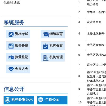
南宁六景工业
1
估价师通讯
级公路旁
2
中华路一巷西
系统服务
3
友谊路西侧
4
友爱北路26号
资格考试
继续教育
5
青秀区鲤湾路1
报告备案
机构备案
6
青秀区茅桥路3
执业登记
机构管理
7
邕宁区滨江小
会员入会
南宁-东盟经济
8
区里建大道与
处东北侧地块
南宁—东盟经
信息公开
9
平路与宝源北
北侧地块
南宁—东盟经
机构备案公示
年检公示
10
平路与思源北