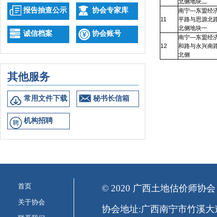
北侧地块二
报告抽查公示
协会专家库
南宁—东盟经
11
平路与思源北
北侧地块一
诚信档案
协会账号
南宁—东盟经
12
和路与永兴南
北侧
其他服务
常用文件下载
秘书长信箱
机构招聘
首页
© 2020 广西土地估价师协会
关于协会
协会地址:广西南宁市竹溪大道